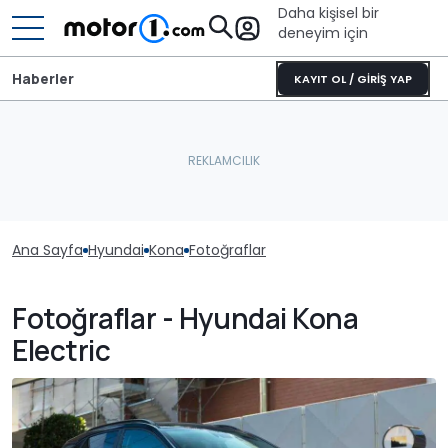
Daha kişisel bir
deneyim için
Haberler
KAYIT OL / GİRİŞ YAP
Ana Sayfa
Hyundai
Kona
Fotoğraflar
Fotoğraflar - Hyundai Kona
Electric