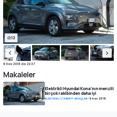
12
8 Kas 2018
da
22:37
Makaleler
Elektrikli Hyundai Kona'nın menzili
birçok rakibinden daha iyi
ELEKTRİKLİ / HİBRİT ARAÇLAR
-
9 Kas 2018