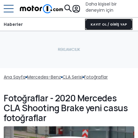
Daha kişisel bir
deneyim için
Haberler
KAYIT OL / GİRİŞ YAP
Ana Sayfa
Mercedes-Benz
CLA Serisi
Fotoğraflar
Fotoğraflar - 2020 Mercedes
CLA Shooting Brake yeni casus
fotoğraflar