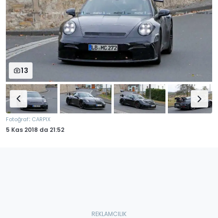
13
:
Fotoğraf
CARPIX
5 Kas 2018
da
21:52