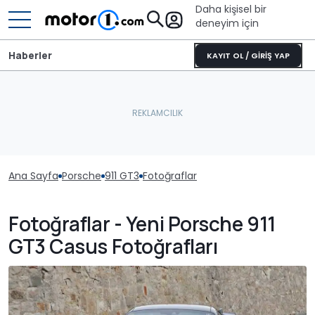
Daha kişisel bir
deneyim için
Haberler
KAYIT OL / GİRİŞ YAP
Ana Sayfa
Porsche
911 GT3
Fotoğraflar
Fotoğraflar - Yeni Porsche 911
GT3 Casus Fotoğrafları