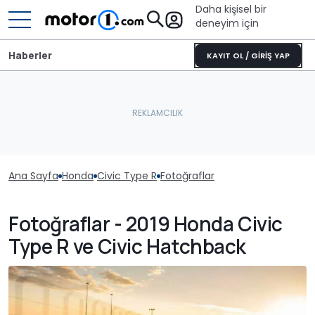
Daha kişisel bir
deneyim için
Haberler
KAYIT OL / GİRİŞ YAP
Ana Sayfa
Honda
Civic Type R
Fotoğraflar
Fotoğraflar - 2019 Honda Civic
Type R ve Civic Hatchback