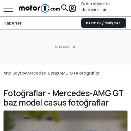
Daha kişisel bir
deneyim için
Haberler
KAYIT OL / GİRİŞ YAP
Ana Sayfa
Mercedes-Benz
AMG GT
Fotoğraflar
Fotoğraflar - Mercedes-AMG GT
baz model casus fotoğraflar