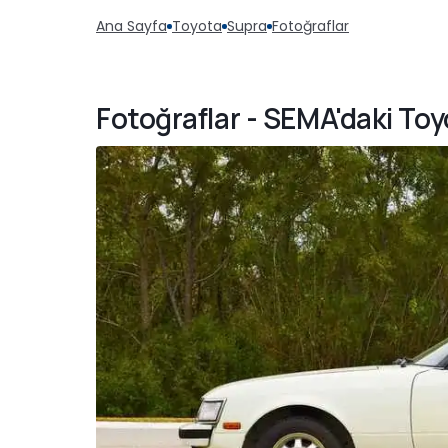
Ana Sayfa
Toyota
Supra
Fotoğraflar
Fotoğraflar - SEMA'daki Toy