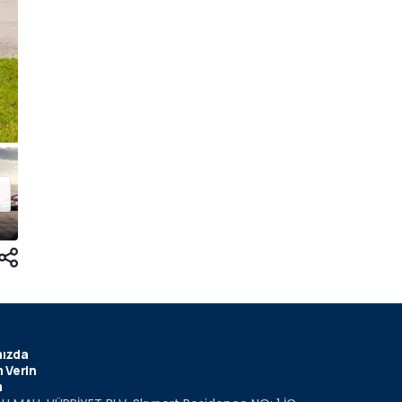
ızda
 Verin
m