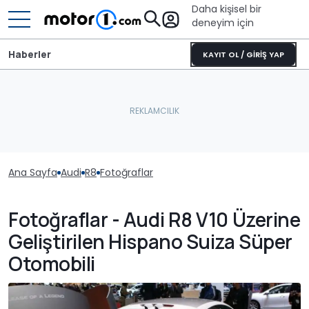
Daha kişisel bir
deneyim için
Haberler
KAYIT OL / GİRİŞ YAP
Ana Sayfa
Audi
R8
Fotoğraflar
Fotoğraflar - Audi R8 V10 Üzerine
Geliştirilen Hispano Suiza Süper
Otomobili