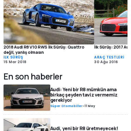
2018 Audi R8 V10 RWS İlk Sürüş: Quattro
İlk Sürüş: 2017 Aud
değil, yanlış olmasın
İLK SÜRÜŞ
ARAÇ TESTLERİ
15 Mar 2018
30 Ağu 2016
En son haberler
Audi: Yeni bir R8 mümkün ama
birkaç şeyden taviz vermemiz
gerekiyor
Süper Otomobiller
-
11 May
Audi, yeni bir R8 üretmeyecek!