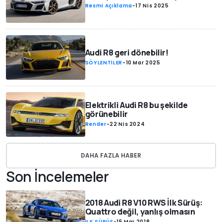
Resmi Açıklama
-
17 Nis 2025
Audi R8 geri dönebilir!
SÖYLENTİLER
-
10 Mar 2025
Elektrikli Audi R8 bu şekilde
görünebilir
Render
-
22 Nis 2024
DAHA FAZLA HABER
Son İncelemeler
2018 Audi R8 V10 RWS İlk Sürüş:
Quattro değil, yanlış olmasın
İLK SÜRÜŞ
-
15 Mar 2018