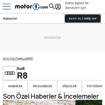
Daha kişisel bir
deneyim için
Haberler
KAYIT OL / GİRİŞ YAP
Ana Sayfa
Audi
R8
Audi
R8
HABERLER
INCELEMELER
VIDEOLAR
FOTOĞRAFL
Son Özel Haberler & İncelemeler