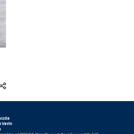
ızda
 Verin
m