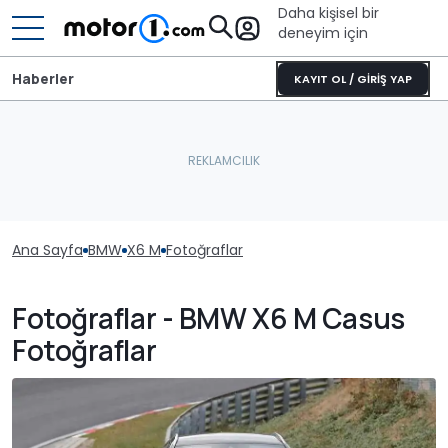
Daha kişisel bir
deneyim için
Haberler
KAYIT OL / GİRİŞ YAP
Ana Sayfa
BMW
X6 M
Fotoğraflar
Fotoğraflar - BMW X6 M Casus
Fotoğraflar