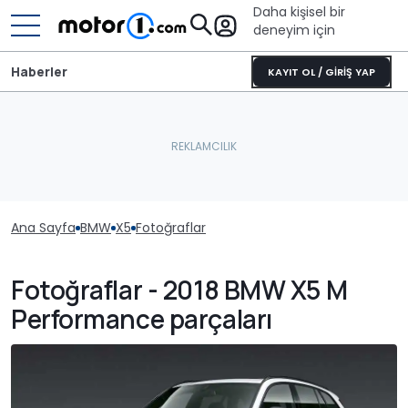
Daha kişisel bir
deneyim için
Haberler
KAYIT OL / GİRİŞ YAP
Ana Sayfa
BMW
X5
Fotoğraflar
Fotoğraflar - 2018 BMW X5 M
Performance parçaları