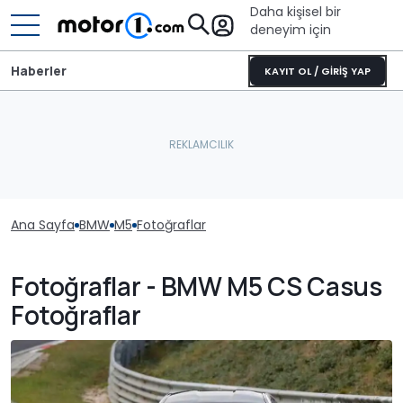
Daha kişisel bir
deneyim için
Haberler
KAYIT OL / GİRİŞ YAP
Ana Sayfa
BMW
M5
Fotoğraflar
Fotoğraflar - BMW M5 CS Casus
Fotoğraflar