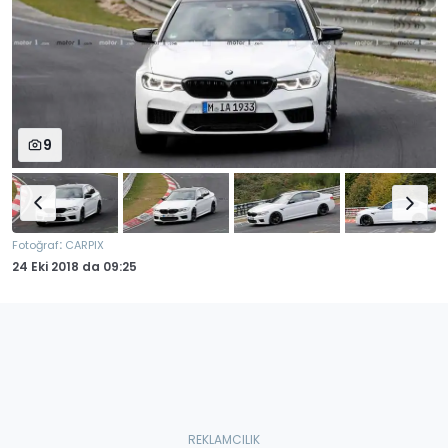
9
:
Fotoğraf
CARPIX
24 Eki 2018
da
09:25