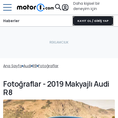
Daha kişisel bir
deneyim için
Haberler
KAYIT OL / GİRİŞ YAP
Ana Sayfa
Audi
R8
Fotoğraflar
Fotoğraflar - 2019 Makyajlı Audi
R8