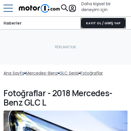
Daha kişisel bir
deneyim için
Haberler
KAYIT OL / GİRİŞ YAP
Ana Sayfa
Mercedes-Benz
GLC Serisi
Fotoğraflar
Fotoğraflar - 2018 Mercedes-
Benz GLC L