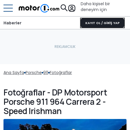
Daha kişisel bir
deneyim için
Haberler
KAYIT OL / GİRİŞ YAP
Ana Sayfa
Porsche
911
Fotoğraflar
Fotoğraflar - DP Motorsport
Porsche 911 964 Carrera 2 -
Speed Irishman