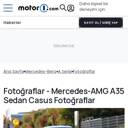
Daha kişisel bir
deneyim için
Haberler
KAYIT OL / GİRİŞ YAP
Ana Sayfa
Mercedes-Benz
A Serisi
Fotoğraflar
Fotoğraflar - Mercedes-AMG A35
Sedan Casus Fotoğraflar