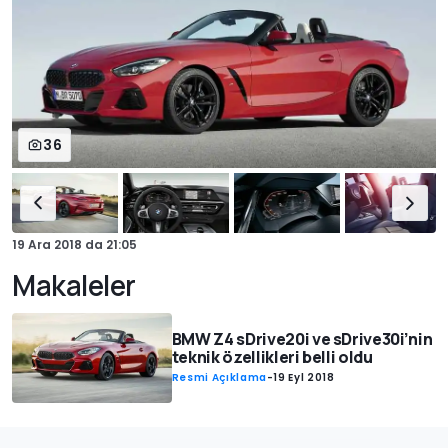
36
19 Ara 2018
da
21:05
Makaleler
BMW Z4 sDrive20i ve sDrive30i’nin
teknik özellikleri belli oldu
Resmi Açıklama
-
19 Eyl 2018