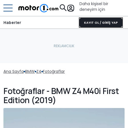
Daha kişisel bir
deneyim için
Haberler
KAYIT OL / GİRİŞ YAP
Ana Sayfa
BMW
Z4
Fotoğraflar
Fotoğraflar - BMW Z4 M40i First
Edition (2019)