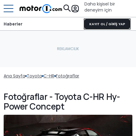
Daha kişisel bir
deneyim için
Haberler
KAYIT OL / GİRİŞ YAP
Ana Sayfa
Toyota
C-HR
Fotoğraflar
Fotoğraflar - Toyota C-HR Hy-
Power Concept