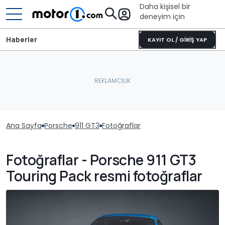
Daha kişisel bir
deneyim için
Haberler
KAYIT OL / GİRİŞ YAP
Ana Sayfa
Porsche
911 GT3
Fotoğraflar
Fotoğraflar - Porsche 911 GT3
Touring Pack resmi fotoğraflar