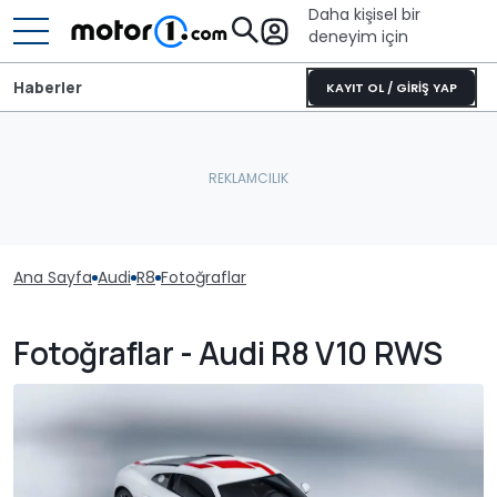
Daha kişisel bir
deneyim için
Haberler
KAYIT OL / GİRİŞ YAP
Ana Sayfa
Audi
R8
Fotoğraflar
Fotoğraflar - Audi R8 V10 RWS