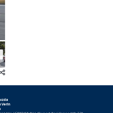
ızda
 Verin
m