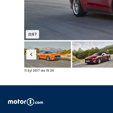
67
11 Eyl 2017
da
15:30