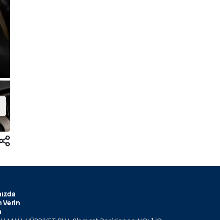
ızda
 Verin
m