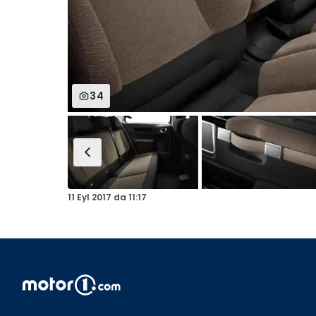
34
11 Eyl 2017
da
11:17