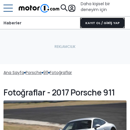
Daha kişisel bir
deneyim için
Haberler
KAYIT OL / GİRİŞ YAP
Ana Sayfa
Porsche
911
Fotoğraflar
Fotoğraflar - 2017 Porsche 911