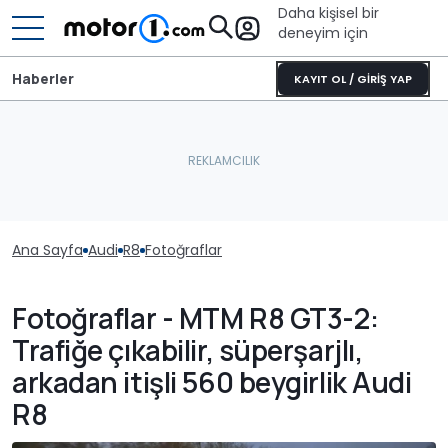
Daha kişisel bir
deneyim için
Haberler
KAYIT OL / GİRİŞ YAP
Ana Sayfa
Audi
R8
Fotoğraflar
Fotoğraflar - MTM R8 GT3-2:
Trafiğe çıkabilir, süperşarjlı,
arkadan itişli 560 beygirlik Audi
R8