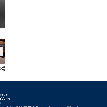
ızda
 Verin
m