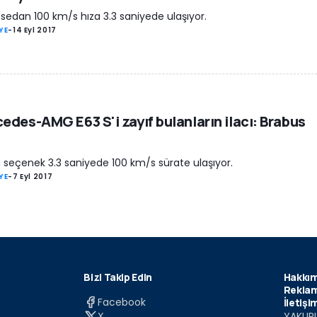
sedan 100 km/s hıza 3.3 saniyede ulaşıyor.
YE
-
14 Eyl 2017
edes-AMG E63 S'i zayıf bulanların ilacı: Brabus
 seçenek 3.3 saniyede 100 km/s sürate ulaşıyor.
YE
-
7 Eyl 2017
Bizi Takip Edin
Hakkım
Reklam
Facebook
İletişi
X
YAKUPL