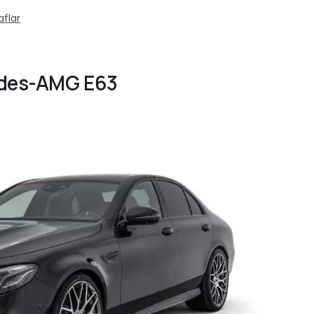
aflar
edes-AMG E63