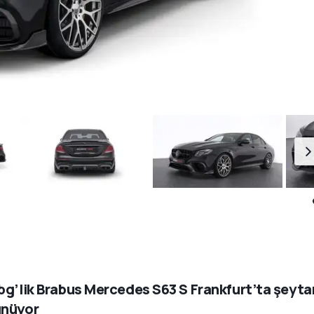
bg’lik Brabus Mercedes S63 S Frankfurt’ta şeyta
ünüyor