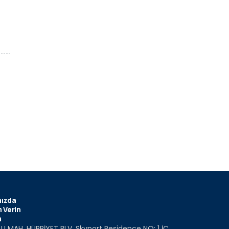
ızda
 Verin
m
U MAH. HÜRRİYET BLV. Skyport Residence NO: 1 İÇ