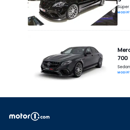
Süper 
MODİFİ
Merc
700
Sedan
MODİFİ