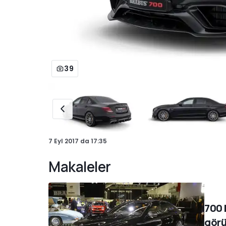
39
7 Eyl 2017
da
17:35
Makaleler
700 
gör