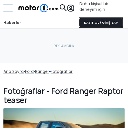
Daha kişisel bir
deneyim için
Haberler
KAYIT OL / GİRİŞ YAP
Ana Sayfa
Ford
Ranger
Fotoğraflar
Fotoğraflar - Ford Ranger Raptor
teaser