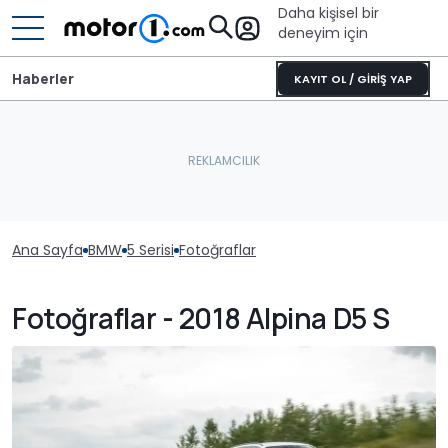
Daha kişisel bir
deneyim için
Haberler
KAYIT OL / GİRİŞ YAP
Ana Sayfa
BMW
5 Serisi
Fotoğraflar
Fotoğraflar - 2018 Alpina D5 S