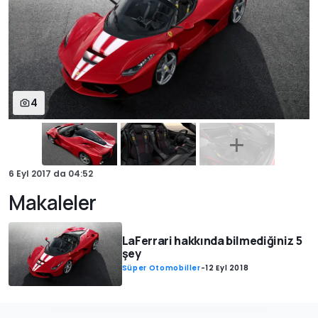
4
6 Eyl 2017
da
04:52
Makaleler
LaFerrari hakkında bilmediğiniz 5
şey
Süper Otomobiller
-
12 Eyl 2018