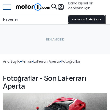
Daha kişisel bir
deneyim için
Haberler
KAYIT OL / GİRİŞ YAP
Ana Sayfa
Ferrari
LaFerrari Aperta
Fotoğraflar
Fotoğraflar - Son LaFerrari
Aperta