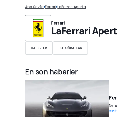
Ana Sayfa
Ferrari
LaFerrari Aperta
Ferrari
LaFerrari Aper
HABERLER
FOTOĞRAFLAR
En son haberler
Fer
Nere
GERİ