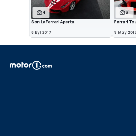
4
61
Son LaFerrari Aperta
Ferrari To
6 Eyl 2017
9 May 201