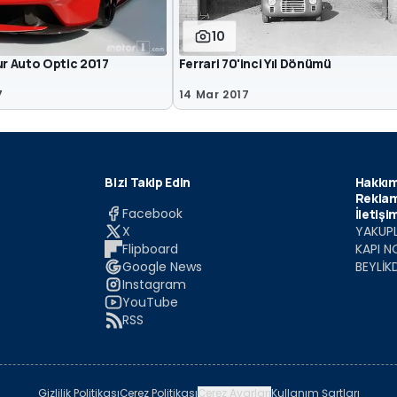
10
ur Auto Optic 2017
Ferrari 70'inci Yıl Dönümü
7
14 Mar 2017
Bizi Takip Edin
Hakkım
Reklam
Facebook
İletişi
X
YAKUPL
Flipboard
KAPI N
Google News
BEYLİK
Instagram
YouTube
RSS
Gizlilik Politikası
Çerez Politikası
Çerez Ayarları
Kullanım Şartları