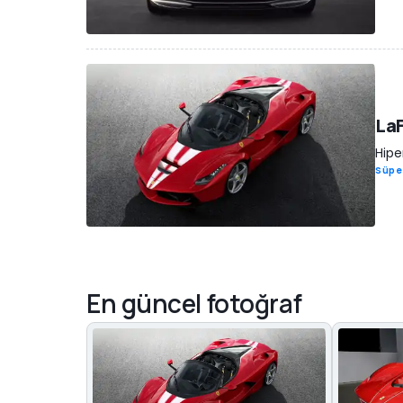
LaF
Hipe
Süpe
En güncel fotoğraf