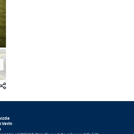
ızda
 Verin
m