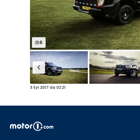
6
3 Eyl 2017
da
02:21