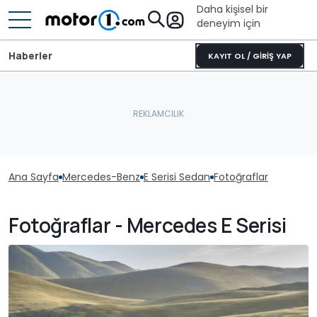
Daha kişisel bir
deneyim için
Haberler
KAYIT OL / GİRİŞ YAP
Ana Sayfa
Mercedes-Benz
E Serisi Sedan
Fotoğraflar
Fotoğraflar - Mercedes E Serisi