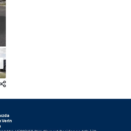
ızda
 Verin
m