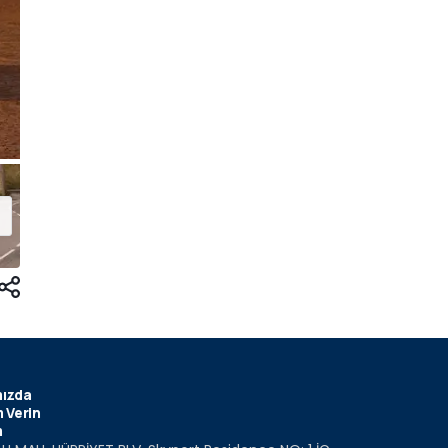
ızda
 Verin
m