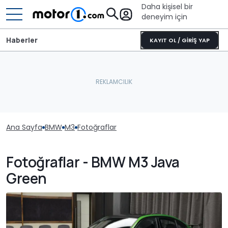
Daha kişisel bir
deneyim için
Haberler
KAYIT OL / GİRİŞ YAP
Ana Sayfa
BMW
M3
Fotoğraflar
Fotoğraflar - BMW M3 Java
Green