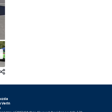
ızda
 Verin
m