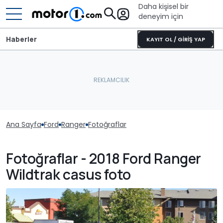
Daha kişisel bir
deneyim için
Haberler
KAYIT OL / GİRİŞ YAP
Ana Sayfa
Ford
Ranger
Fotoğraflar
Fotoğraflar - 2018 Ford Ranger
Wildtrak casus foto