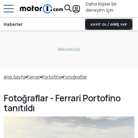
Daha kişisel bir
deneyim için
Haberler
KAYIT OL / GİRİŞ YAP
Ana Sayfa
Ferrari
Portofino
Fotoğraflar
Fotoğraflar - Ferrari Portofino
tanıtıldı