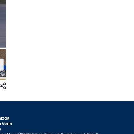
ızda
 Verin
m