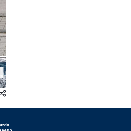
ızda
 Verin