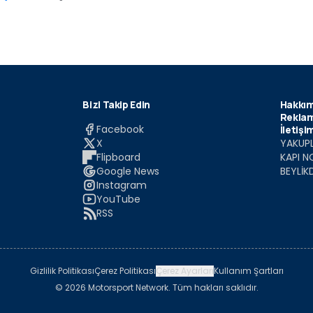
Bizi Takip Edin
Hakkım
Reklam
Facebook
İletişi
X
YAKUPL
Flipboard
KAPI N
Google News
BEYLİK
Instagram
YouTube
RSS
Gizlilik Politikası
Çerez Politikası
Çerez Ayarları
Kullanım Şartları
© 2026 Motorsport Network. Tüm hakları saklıdır.