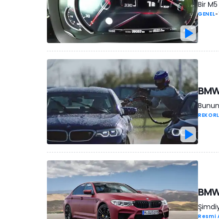
Bir M5
GENEL
-
BMW 
Bunun 
REKOR
BMW 
Şimdiy
Resmi 