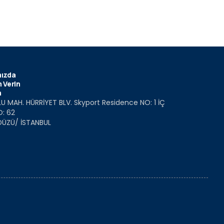
ızda
 Verin
m
U MAH. HÜRRİYET BLV. Skyport Residence NO: 1 İÇ
O: 62
DÜZÜ/ İSTANBUL