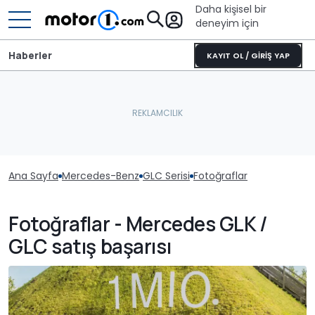
Daha kişisel bir
deneyim için
Haberler
KAYIT OL / GİRİŞ YAP
Ana Sayfa
Mercedes-Benz
GLC Serisi
Fotoğraflar
Fotoğraflar - Mercedes GLK /
GLC satış başarısı