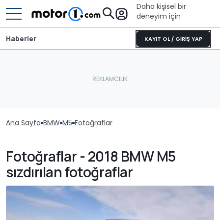
Daha kişisel bir
deneyim için
Haberler
KAYIT OL / GİRİŞ YAP
Ana Sayfa
BMW
M5
Fotoğraflar
Fotoğraflar - 2018 BMW M5
sızdırılan fotoğraflar