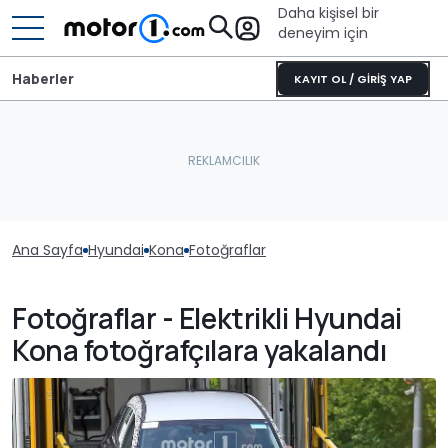
Daha kişisel bir
deneyim için
Haberler
KAYIT OL / GİRİŞ YAP
Ana Sayfa
Hyundai
Kona
Fotoğraflar
Fotoğraflar - Elektrikli Hyundai
Kona fotoğrafçılara yakalandı