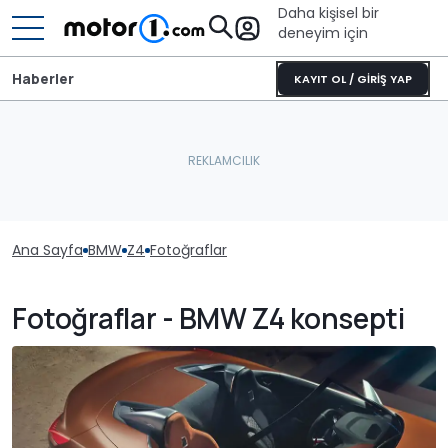
Daha kişisel bir
deneyim için
Haberler
KAYIT OL / GİRİŞ YAP
Ana Sayfa
BMW
Z4
Fotoğraflar
Fotoğraflar - BMW Z4 konsepti