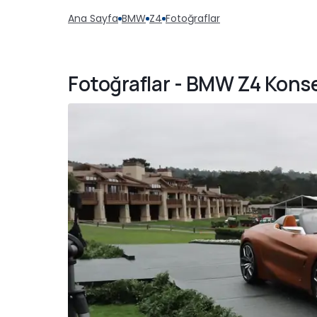
Ana Sayfa
BMW
Z4
Fotoğraflar
Fotoğraflar - BMW Z4 Kons