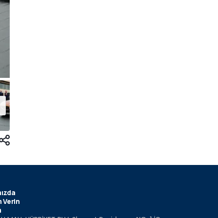
ızda
 Verin
m