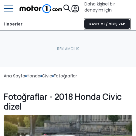
Daha kişisel bir
deneyim için
Haberler
KAYIT OL / GİRİŞ YAP
Ana Sayfa
Honda
Civic
Fotoğraflar
Fotoğraflar - 2018 Honda Civic
dizel