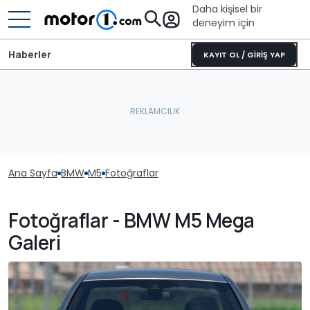
Daha kişisel bir
deneyim için
Haberler
KAYIT OL / GİRİŞ YAP
Ana Sayfa
BMW
M5
Fotoğraflar
Fotoğraflar - BMW M5 Mega
Galeri