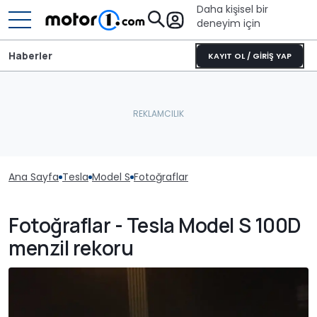
Daha kişisel bir
deneyim için
Haberler
KAYIT OL / GİRİŞ YAP
Ana Sayfa
Tesla
Model S
Fotoğraflar
Fotoğraflar - Tesla Model S 100D
menzil rekoru