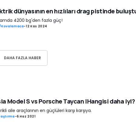
ktrik dünyasının en hızlıları drag pistinde buluşt
amda 4200 bg'den fazla güç!
ş/Kovalamaca
-
12 Kas 2024
DAHA FAZLA HABER
la Model S vs Porsche Taycan |Hangisi daha iyi?
rikli aile araçlarının en güçlüleri karşı karşıya.
laştırma
-
6 Haz 2021