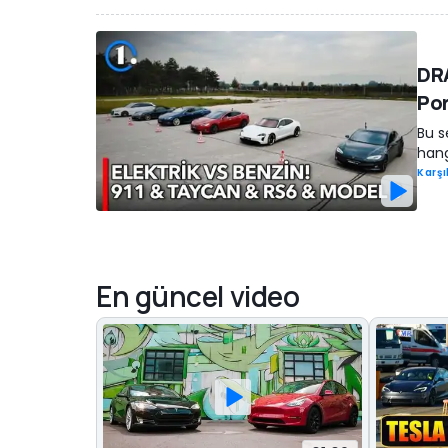
DRA
Por
Bu se
hang
Karşı
En güncel video