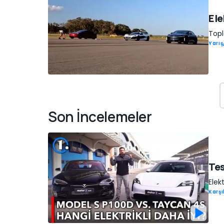
Ele
Topl
Yarı
Son İncelemeler
Tes
Elekt
Karşı