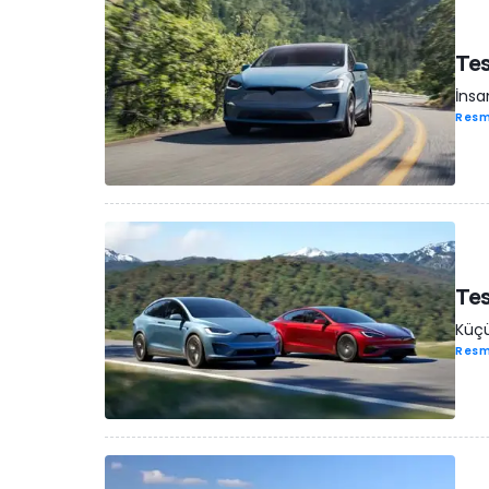
Tes
İnsa
Resm
Tes
Küçü
Resm