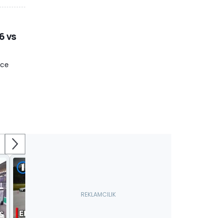
6 vs
izce