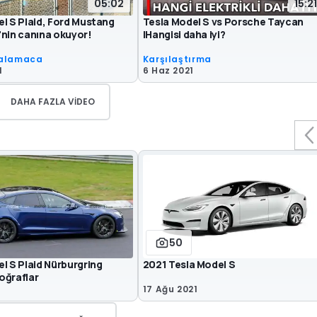
05:02
15:21
l S Plaid, Ford Mustang
Tesla Model S vs Porsche Taycan
'nin canına okuyor!
|Hangisi daha iyi?
valamaca
Karşılaştırma
1
6 Haz 2021
DAHA FAZLA VIDEO
50
l S Plaid Nürburgring
2021 Tesla Model S
oğraflar
17 Ağu 2021