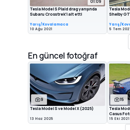
01:09
Tesla Model S Plaid drag yarışında
Tesla Mode
Subaru Crosstrek'i alt etti
Shelby GT
Yarış/Kovalamaca
Yarış/Ko
10 Ağu 2021
5 Tem 202
En güncel fotoğraf
9
15
Tesla Model S ve Model X (2025)
Tesla Mode
Casus Fot
13 Haz 2025
15 Eki 2021