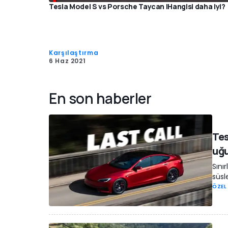
Tesla Model S vs Porsche Taycan |Hangisi daha iyi?
Karşılaştırma
6 Haz 2021
En son haberler
Tes
uğu
Sını
süsl
ÖZEL